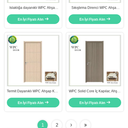
Islaklığa dayanıklı WPC Ahşap
Sıkıştırma Direnci WPC Ahşap
Kapı 45mm Kalınlığı Otel
Kapı 2100mm Uzunluk Özel Okul
Kullanımı
Kullanımı
En İyi Fiyatı Alın
En İyi Fiyatı Alın
Termit Dayanıklı WPC Ahşap Kapı
WPC Solid Core İç Kapılar, Ahşap
PVC deri Bitmiş Yangın
Panel Kapı 600mm Genişlik
Engelleyici Yatak odası kullanımı
En İyi Fiyatı Alın
En İyi Fiyatı Alın
1
2