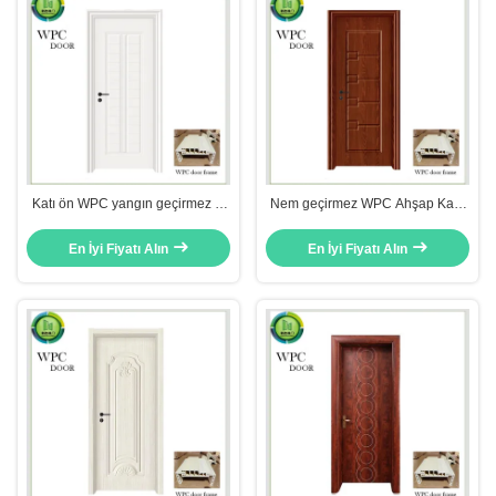
Katı ön WPC yangın geçirmez iç
Nem geçirmez WPC Ahşap Kapı
mekan Ahşap Kapılar Termitlere
45mm Kalınlığı Yangın
karşı Daire Kullanımı
Engelleyici Yatak Odası Kullanımı
En İyi Fiyatı Alın
En İyi Fiyatı Alın