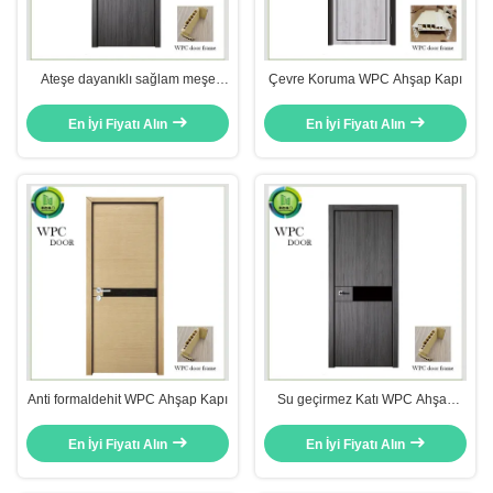
Ateşe dayanıklı sağlam meşe
Çevre Koruma WPC Ahşap Kapı
kapıları
En İyi Fiyatı Alın
En İyi Fiyatı Alın
Anti formaldehit WPC Ahşap Kapı
Su geçirmez Katı WPC Ahşap
Kapı PVC deri Bitmiş Daire
Kullanımı
En İyi Fiyatı Alın
En İyi Fiyatı Alın