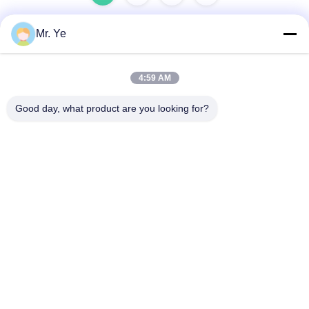
Mr. Ye
Hızlı iletişim
4:59 AM
Adres
Good day, what product are you looking for?
Oucun'un 6. binası, Xinan kasabası, Sanshui ilçesi, Foshan,
Guangdong, Çin
Tel
+8619867233361
E-posta
cindydeng617@gmail.com