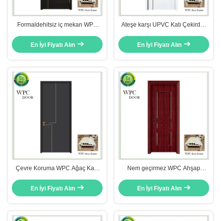
Formaldehitsiz iç mekan WPC
Ateşe karşı UPVC Katı Çekirdek
Ahşap Kapı 800mm Genişlik Villa
Kapı, WPC Plain Wood Kapı Otel
Yatak Odası Kapıları
Kullanımı
En İyi Fiyatı Alın
En İyi Fiyatı Alın
Çevre Koruma WPC Ağaç Kapı
Nem geçirmez WPC Ahşap
Laminat Daire için
Banyo Kapısı Katı Çekirdek
Gürültü Azaltması
En İyi Fiyatı Alın
En İyi Fiyatı Alın