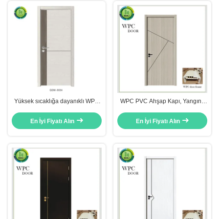
Yüksek sıcaklığa dayanıklı WPC
WPC PVC Ahşap Kapı, Yangına
Katı Kapı, CE sertifikalı özel
dayanıklı ses geçirmez Katı
ahşap kapılar
Ahşap Giriş Kapıları
En İyi Fiyatı Alın
En İyi Fiyatı Alın